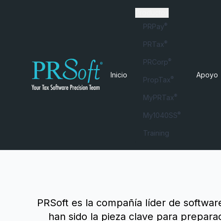
Productos
®
PRPay
®
PRTax
®
PRCorp
Inicio
Apoyo
®
PropTax
®
MyPRTax
®
My1040SS
Training
PRSoft es la compañía líder de softwar
han sido la pieza clave para prepara